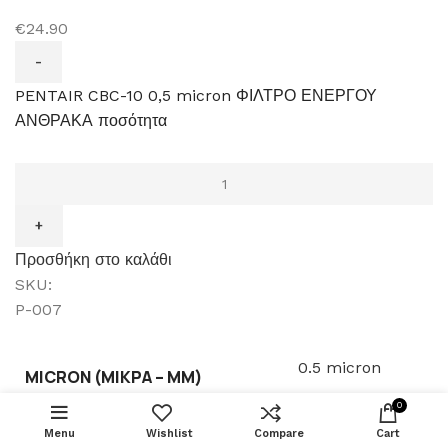
€24.90
PENTAIR CBC-10 0,5 micron ΦΙΛΤΡΟ ΕΝΕΡΓΟΥ
ΑΝΘΡΑΚΑ ποσότητα
Προσθήκη στο καλάθι
SKU:
P-007
0.5 micron
MICRON (ΜΙΚΡΆ – ΜM)
ΠΡΟΣΘΉΚΗ
ΦΙΛΤΡΟ ΝΕΡΟΥ
0
ΠΟΛΥΠΡΟΠΥΛΕΝΙΟΥ
€
5.40
20” 5micron
Menu
Wishlist
Compare
Cart
BUY NO
Pentair