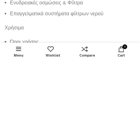
Ενυδρειακές οσμώσεις & Φίλτρα
Επαγγελματικά συστήματα φίλτρων νερού
Χρήσιμα
Όροι χρήσης
0
Προσωπικά δεδομένα
Menu
Wishlist
Compare
Cart
Πολιτική Cookies
Αποστολές - Επιστροφές
Πληροφορίες
Σχετικά με εμάς
Shop
Blog
Επικοινωνία