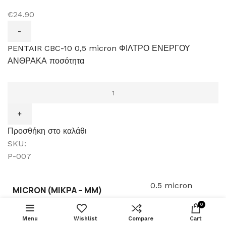
€24.90
PENTAIR CBC-10 0,5 micron ΦΙΛΤΡΟ ΕΝΕΡΓΟΥ
ΑΝΘΡΑΚΑ ποσότητα
Προσθήκη στο καλάθι
SKU:
P-007
0.5 micron
MICRON (ΜΙΚΡΆ – ΜM)
FIORE ΣΙΤΑ
ΠΡΟΣΘΉΚΗ ΣΤΟ 
ΟΙΚΟΝΟΜΙΑΣ
0
24X1
€
2.80
ΑΡΣΕΝΙΚΟ
Menu
Wishlist
Compare
BUY NOW
Cart
Pentair