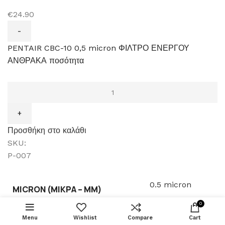
€24.90
PENTAIR CBC-10 0,5 micron ΦΙΛΤΡΟ ΕΝΕΡΓΟΥ
ΑΝΘΡΑΚΑ ποσότητα
Προσθήκη στο καλάθι
SKU:
P-007
0.5 micron
MICRON (ΜΙΚΡΆ – ΜM)
ΑΝΤΛΙΑ ΝΕΡΟΥ
ΠΡΟΣΘΉΚΗ Σ
ΑΝΤΙΣΤΡΟΦΗΣ
0
ΟΣΜΩΣΗΣ 50-
€
60.00
75-100 GPD
Menu
Wishlist
Compare
BUY NOW
Cart
Pentair