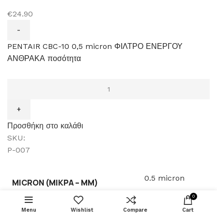
€24.90
PENTAIR CBC-10 0,5 micron ΦΙΛΤΡΟ ΕΝΕΡΓΟΥ
ΑΝΘΡΑΚΑ ποσότητα
Προσθήκη στο καλάθι
SKU:
P-007
0.5 micron
MICRON (ΜΙΚΡΆ – ΜM)
DOULTON
ΠΡΟΣΘΉΚΗ 
NITRATE
0
ΑΝΤΑΛΛΑΚΤΙΚΟ
€
44.50
ΦΙΛΤΡΟ ΝΕΡΟΥ
Menu
Wishlist
Compare
Cart
BUY NOW
Pentair