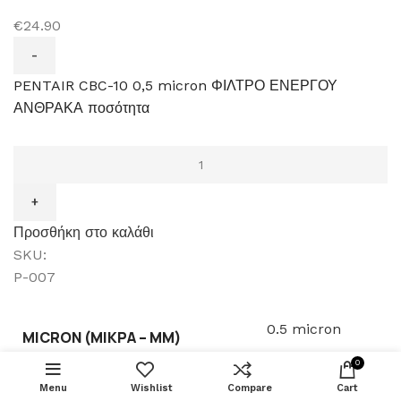
€24.90
PENTAIR CBC-10 0,5 micron ΦΙΛΤΡΟ ΕΝΕΡΓΟΥ
ΑΝΘΡΑΚΑ ποσότητα
Προσθήκη στο καλάθι
SKU:
P-007
FIORE
0.5 micron
MICRON (ΜΙΚΡΆ – ΜM)
KEVON
ΠΡΟΣΘΉΚΗ ΣΤΟ
81CR4510
0
€
49.25
ΒΡΥΣΗ
Menu
Wishlist
Compare
BUY NOW
Cart
Pentair
ΝΕΡΟΧΥΤΗ