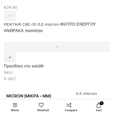
€24.90
PENTAIR CBC-10 0,5 micron ΦΙΛΤΡΟ ΕΝΕΡΓΟΥ
ΑΝΘΡΑΚΑ ποσότητα
Προσθήκη στο καλάθι
SKU:
P-007
ZERO
0.5 micron
MICRON (ΜΙΚΡΆ – ΜM)
WATER 40
ΠΡΟΣΘΉΚΗ ΣΤΟ
CUP
0
€
119.00
GLASS
Menu
Wishlist
Compare
BUY NOW
Cart
Pentair
BEVERAGE